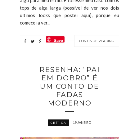
algo para meu estilo. E foi esse meu caso com os
tops de alça larga (possível de ver nos dois
últimos looks que postei aqui), porque eu
comecei a ver...
Save
CONTINUE READING
RESENHA: “PAI
EM DOBRO” É
UM CONTO DE
FADAS
MODERNO
19 JANEIRO
CRÍTICA