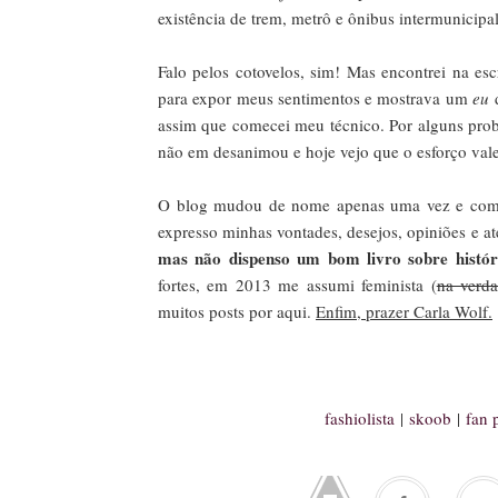
existência de trem, metrô e ônibus intermunicipal
Falo pelos cotovelos, sim! Mas encontrei na es
para expor meus sentimentos e mostrava um
eu
d
assim que comecei meu técnico. Por alguns prob
não em desanimou e hoje vejo que o esforço val
O blog mudou de nome apenas uma vez e com a
expresso minhas vontades, desejos, opiniões e at
mas não dispenso um bom livro sobre históri
fortes, em 2013 me assumi feminista (
na verd
muitos posts por aqui.
Enfim, prazer Carla Wolf.
fashiolista
|
skoob
|
fan 