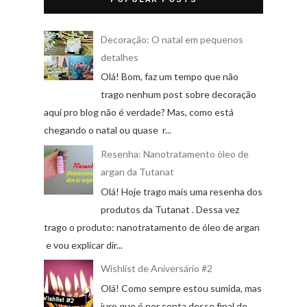
Decoração: O natal em pequenos
detalhes
Olá! Bom, faz um tempo que não
trago nenhum post sobre decoração
aqui pro blog não é verdade? Mas, como está
chegando o natal ou quase r...
Resenha: Nanotratamento óleo de
argan da Tutanat
Olá! Hoje trago mais uma resenha dos
produtos da Tutanat . Dessa vez
trago o produto: nanotratamento de óleo de argan
e vou explicar dir...
Wishlist de Aniversário #2
Olá! Como sempre estou sumida, mas
juro que é por conta desse final de