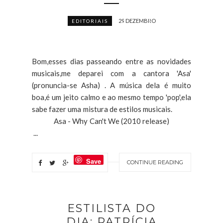
29 DEZEMBRO
EDITORIAIS
Bom,esses dias passeando entre as novidades
musicais,me deparei com a cantora 'Asa'
(pronuncia-se Asha) . A música dela é muito
boa,é um jeito calmo e ao mesmo tempo 'pop',ela
sabe fazer uma mistura de estilos musicais.
Asa - Why Can't We (2010 release)
...
Save
CONTINUE READING
ESTILISTA DO
DIA: PATRÍCIA