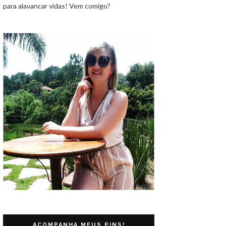
para alavancar vidas! Vem comigo?
ACOMPANHA MEUS PINS!