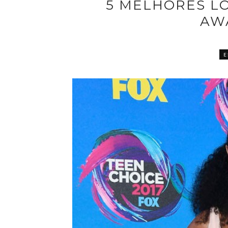
5 MELHORES L
AW
E