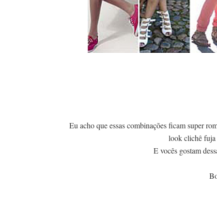
Eu acho que essas combinações ficam super româ
look clichê fuja
E vocês gostam dess
Bo