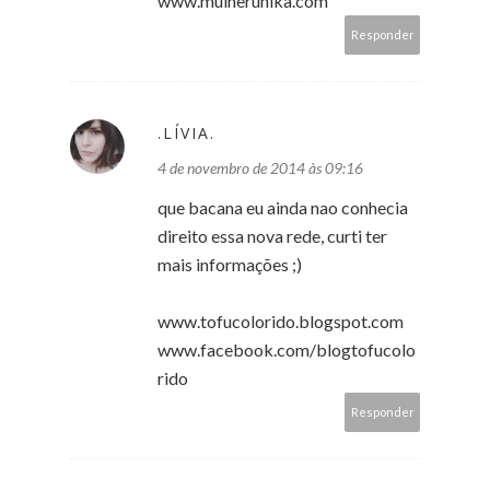
www.mulherunika.com
Responder
.LÍVIA.
4 de novembro de 2014 às 09:16
que bacana eu ainda nao conhecia
direito essa nova rede, curti ter
mais informações ;)
www.tofucolorido.blogspot.com
www.facebook.com/blogtofucolo
rido
Responder