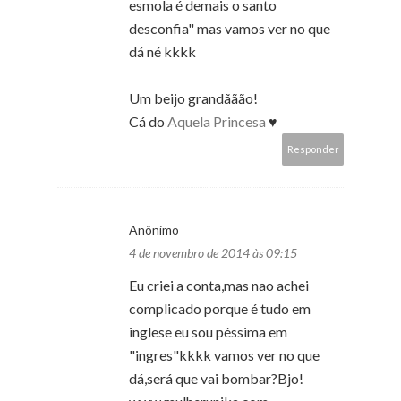
esmola é demais o santo
desconfia" mas vamos ver no que
dá né kkkk
Um beijo grandããão!
Cá do
Aquela Princesa
♥
Responder
Anônimo
4 de novembro de 2014 às 09:15
Eu criei a conta,mas nao achei
complicado porque é tudo em
inglese eu sou péssima em
"ingres"kkkk vamos ver no que
dá,será que vai bombar?Bjo!