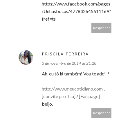
https://www.facebook.com/pages
/Unhasbocas/477832645611169?
fref=ts
Responder
PRISCILA FERREIRA
3 de novembro de 2014 às 21:28
Ah, eu tô lá também! Vou te adc! ;*
http://www.meucotidiano.com
,
[convite pro Tsu]
/
[Fan page]
beijo.
Responder