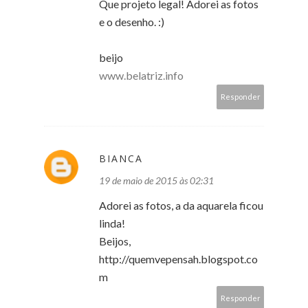
Que projeto legal! Adorei as fotos
e o desenho. :)
beijo
www.belatriz.info
Responder
BIANCA
19 de maio de 2015 às 02:31
Adorei as fotos, a da aquarela ficou
linda!
Beijos,
http://quemvepensah.blogspot.co
m
Responder