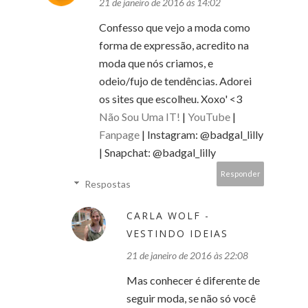
21 de janeiro de 2016 às 14:02
Confesso que vejo a moda como
forma de expressão, acredito na
moda que nós criamos, e
odeio/fujo de tendências. Adorei
os sites que escolheu. Xoxo' <3
Não Sou Uma IT!
|
YouTube
|
Fanpage
| Instagram: @badgal_lilly
| Snapchat: @badgal_lilly
Responder
Respostas
CARLA WOLF -
VESTINDO IDEIAS
21 de janeiro de 2016 às 22:08
Mas conhecer é diferente de
seguir moda, se não só você