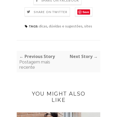
SHARE ON FACEBOOK
Save
SHARE ON TWITTER
dicas
,
dúvidas e sugestões
,
sites
TAGS:
← Previous Story
Next Story →
Postagem mais
recente
YOU MIGHT ALSO
LIKE