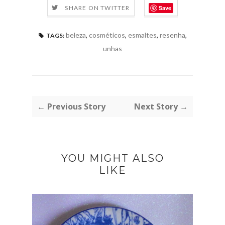
Save
SHARE ON TWITTER
beleza
,
cosméticos
,
esmaltes
,
resenha
,
TAGS:
unhas
← Previous Story
Next Story →
YOU MIGHT ALSO
LIKE