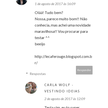
1 de agosto de 2017 às 16:09
Oláá! Tudo bem?
Nossa, parece muito bom!! Não
conhecia, mas achei uma novidade
maravilhosa!! Vou procurar para
testar ^^
beeijo
http://lecaferouge.blogspot.com.b
r/
Responder
Respostas
CARLA WOLF -
VESTINDO IDEIAS
2 de agosto de 2017 às 12:09
Testa sim, eu to super