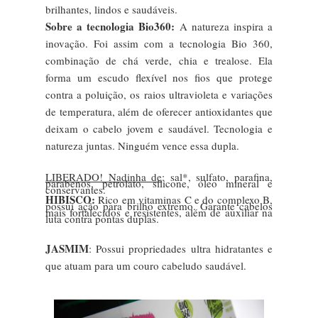
brilhantes, lindos e saudáveis.
Sobre a tecnologia Bio360:
A natureza inspira a
inovação. Foi assim com a tecnologia Bio 360,
combinação de chá verde, chia e trealose. Ela
forma um escudo flexível nos fios que protege
contra a poluição, os raios ultravioleta e variações
de temperatura, além de oferecer antioxidantes que
deixam o cabelo jovem e saudável. Tecnologia e
natureza juntas. Ninguém vence essa dupla.
LIBERADO! Nadinha de
: sal*, sulfato, parafina,
parabenos, petrolato, silicone, óleo mineral e
conservantes.
HIBISCO:
Rico em vitaminas C e do complexo B,
possui ação para brilho extremo. Garante cabelos
mais fortalecidos e resistentes, além de auxiliar na
luta contra pontas duplas.
JASMIM
: Possui propriedades ultra hidratantes e
que atuam para um couro cabeludo saudável.