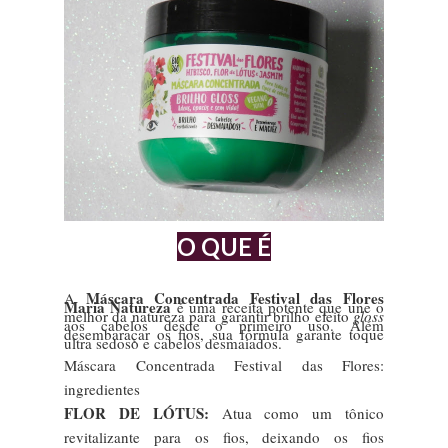
O QUE É
Máscara Concentrada Festival das Flores
A
Maria Natureza
é uma receita potente que une o
melhor da natureza para garantir brilho efeito
gloss
aos cabelos desde o primeiro uso. Além
desembaraçar os fios, sua fórmula garante toque
ultra sedoso e cabelos desmaiados.
Máscara Concentrada Festival das Flores:
ingredientes
FLOR DE LÓTUS:
Atua como um tônico
revitalizante para os fios, deixando os fios