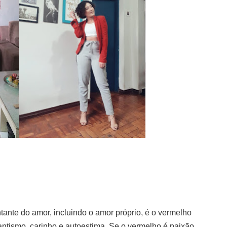
ante do amor, incluindo o amor próprio, é o vermelho
antismo, carinho e autoestima. Se o vermelho é paixão,