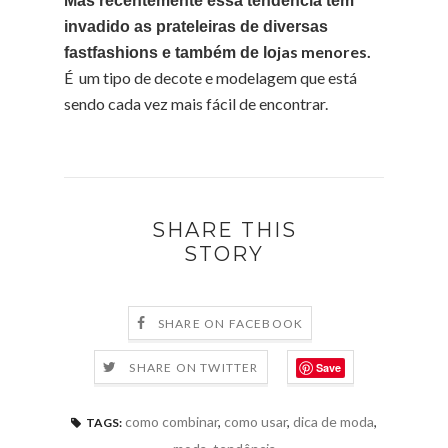
Mas recentemente essa tendência tem
invadido as prateleiras de diversas
jas menores.
fastfashions e também de lo
É
um tipo de decote e modelagem que está
sendo cada vez mais fácil de encontrar.
SHARE THIS
STORY
SHARE ON FACEBOOK
Save
SHARE ON TWITTER
como combinar
,
como usar
,
dica de moda
,
TAGS: