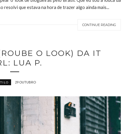
ear o look de blogueiras pelo Brasil. Que eu sou a louca da
o resolvi que estava na hora de trazer algo ainda mais...
CONTINUE READING
(ROUBE O LOOK) DA IT
RL: LUA P.
29 OUTUBRO
STILO