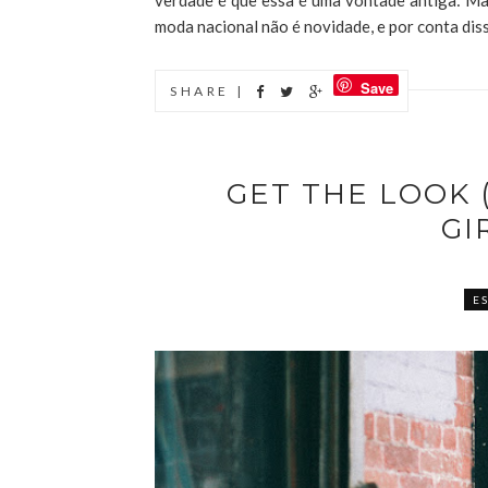
verdade é que essa é uma vontade antiga: Map
moda nacional não é novidade, e por conta diss
Save
SHARE |
GET THE LOOK 
GI
E