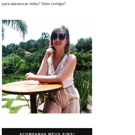
para alavancar vidas! Vem comigo?
ACOMPANHA MEUS PINS!