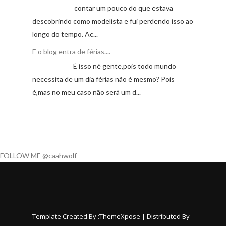
contar um pouco do que estava
descobrindo como modelista e fui perdendo isso ao
longo do tempo. Ac...
E o blog entra de férias....
É isso né gente,pois todo mundo
necessita de um dia férias não é mesmo? Pois
é,mas no meu caso não será um d...
FOLLOW ME @caahwolf
Template Created By :
ThemeXpose
| Distributed By