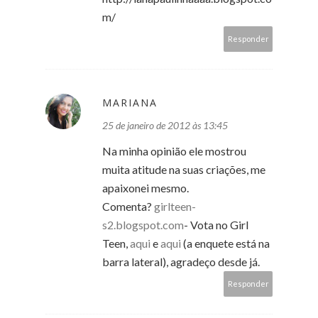
m/
Responder
MARIANA
25 de janeiro de 2012 às 13:45
Na minha opinião ele mostrou
muita atitude na suas criações, me
apaixonei mesmo.
Comenta?
girlteen-
s2.blogspot.com
- Vota no Girl
Teen,
aqui
e
aqui
(a enquete está na
barra lateral), agradeço desde já.
Responder