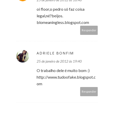
oi floor,o pedro só faz coisa
legal,né?beijos.
blomeaningless.blogspot.com
Responder
ADRIELE BONFIM
25 de janeiro de 2012 às 19:40
O trabalho dele é muito bom :)
http://www.tudoofake.blogspot.c
om
Responder