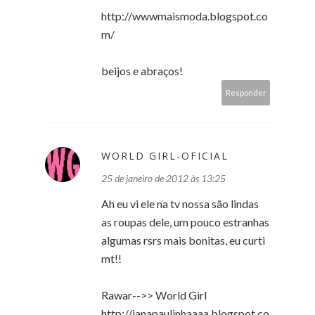
http://wwwmaismoda.blogspot.co
m/
beijos e abraços!
Responder
WORLD GIRL-OFICIAL
25 de janeiro de 2012 às 13:25
Ah eu vi ele na tv nossa são lindas
as roupas dele, um pouco estranhas
algumas rsrs mais bonitas, eu curti
mt!!
Rawar-->> World Girl
http://ianapaulinhaaaa.blogspot.co