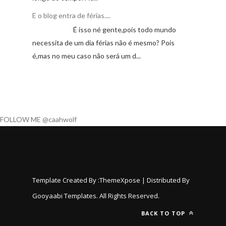
E o blog entra de férias....
É isso né gente,pois todo mundo
necessita de um dia férias não é mesmo? Pois
é,mas no meu caso não será um d...
FOLLOW ME @caahwolf
Template Created By :
ThemeXpose
| Distributed By
Gooyaabi Templates
. All Rights Reserved.
BACK TO TOP