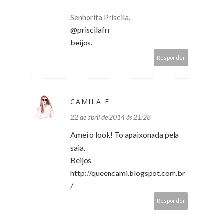
Senhorita Priscila
,
@priscilafrr
beijos.
Responder
CAMILA F.
22 de abril de 2014 às 21:28
Amei o look! To apaixonada pela
saia.
Beijos
http://queencami.blogspot.com.br
/
Responder