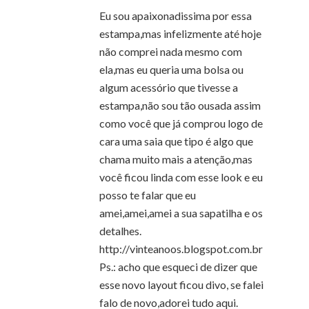
Eu sou apaixonadissima por essa
estampa,mas infelizmente até hoje
não comprei nada mesmo com
ela,mas eu queria uma bolsa ou
algum acessório que tivesse a
estampa,não sou tão ousada assim
como você que já comprou logo de
cara uma saia que tipo é algo que
chama muito mais a atenção,mas
você ficou linda com esse look e eu
posso te falar que eu
amei,amei,amei a sua sapatilha e os
detalhes.
http://vinteanoos.blogspot.com.br
Ps.: acho que esqueci de dizer que
esse novo layout ficou divo, se falei
falo de novo,adorei tudo aqui.