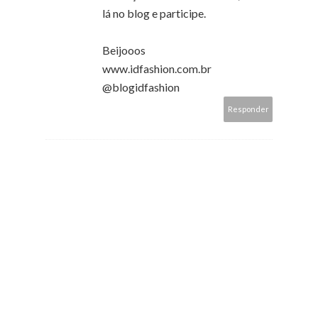
lá no blog e participe.
Beijooos
www.idfashion.com.br
@blogidfashion
Responder